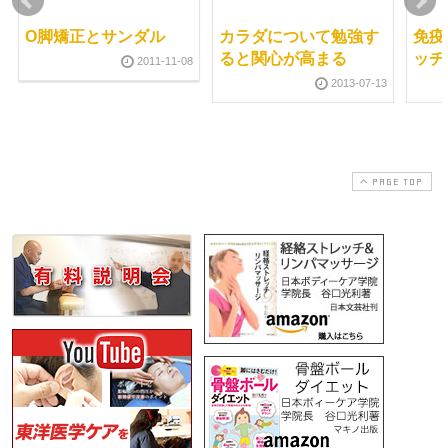
O脚矯正とサンダル
カラダについて勉強す
免疫
ると関心が高まる
ッチ
2011-11-08
2013-07-13
PAGE TOP