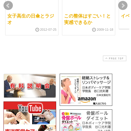
女子高生の日傘とラジ
この整体はすごい！と
イベ
オ
実感できるか
2012-07-25
2009-11-18
PAGE TOP