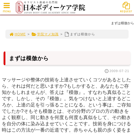
MENU
REQUEST
まずは模倣から
HOME
>
学院マメ知識
>
まずは模倣から
まずは模倣から
2009-07-21
マッサージや整体の技術を上達させていくコツがあるとした
ら、それは何だと思いますか?もしかすると、あなたもご存
知かもしれませんが、答えは『模倣』。すなわち真似ること
です。しかし、その『模倣』。気をつけないと上達するどこ
ろか、上達の足を引っ張ることになる。という事は、ご存知
でしたか?そもそも模倣とは、その分野のプロの方の動きを
よく観察し、同じ動きを何度も何度も真似をして、その動き
を自分の体に染み込ませていくことです。技術を身につける
時はこの方法が一番の近道です。赤ちゃんも親の歩く姿をま