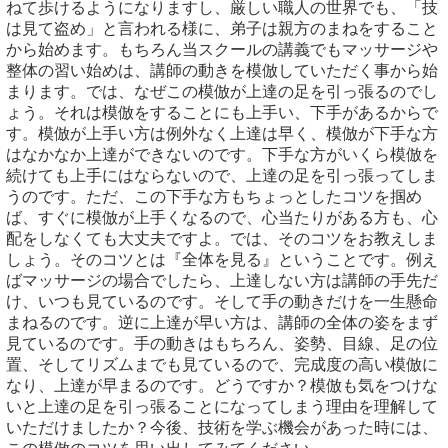
ねて歩けるようになりますし、厳しい職人の世界でも、「技
は見て盗め」と言われる様に、弟子は親方のまねをすること
から始めます。もちろん当スクールの講義でもマッサージや
整体の習い始めは、講師の動きを模倣していただく事から始
まります。では、なぜこの模倣が上達の足を引っ張るのでし
ょう。それは模倣をすることにも上手い、下手があるからで
す。模倣が上手い方は例外なく上達は早く、模倣が下手な方
はなかなか上達ができないのです。下手な方がいくら模倣を
続けても上手にはならないので、上達の足を引っ張ってしま
うのです。ただ、この下手な方もちょっとしたコツを掴め
ば、すぐに模倣が上手くなるので、心当たりがある方も、心
配をしなくても大丈夫ですよ。では、そのコツをお教えしま
しょう。そのコツとは『全体を見る』ということです。例え
ばマッサージの場合でしたら、上達しない方は講師の手先だ
け、いつも見ているのです。そして手の動きだけを一生懸命
まねるのです。逆に上達が早い方は、講師の全体の姿をまず
見ているのです。手の動きはもちろん、姿勢、目線、足の位
置、そしてリズムまでも見ているので、完成度の高い模倣に
なり、上達が早まるのです。どうですか？模倣も気をつけな
いと上達の足を引っ張ることになってしまう理由を理解して
いただけましたか？今後、技術を学ぶ機会があった時には、