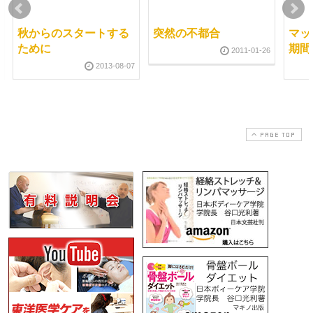
秋からのスタートする
突然の不都合
マッ
ために
期間
2011-01-26
2013-08-07
PAGE TOP