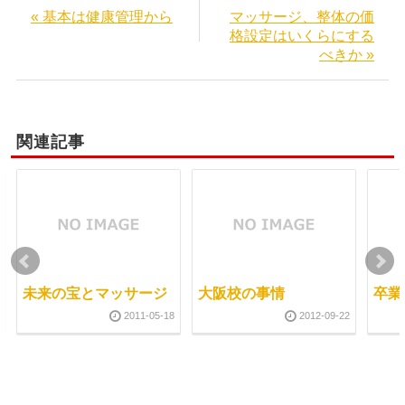
« 基本は健康管理から
マッサージ、整体の価
格設定はいくらにする
べきか »
関連記事
未来の宝とマッサージ
大阪校の事情
卒業
2011-05-18
2012-09-22