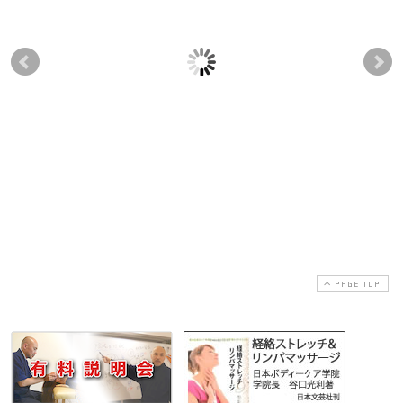
岩崎久恵先生の今後の
卒業生の竹島功大先生
セ
活動予定
が堺市の浅香山東小学
ト
校のPTA勉強会で「セ
2010-06-01
2017-03-07
ルフ骨盤矯正エクササ
イズ」を行いました！
2011-11-22
2017-03-07
PAGE TOP