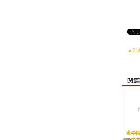
« 
関連
当学院の東京校卒業生
セルフ骨盤矯正エクサ
当学
で秋田県で活躍してい
サイズインストラクタ
の中