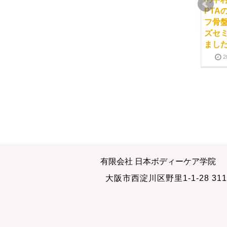
る和田芳子先生がカル
ー養成講座の特徴
PTA
チャー教室で「セルフ
フ骨
2013-11-10
2018-03-01
骨盤矯正エクササイ
ズセ
ズ」セミナーを行いま
まし
した！
2
2012-06-30
2017-07-17
セルフ骨盤矯正エクサ
当学院の東京校卒業生
有限会社 日本ボディーケア学院
サイズインストラクタ
の中村由起子先生が地
大阪市西淀川区野里1-1-28 311
ー養成講座の受講料
域のの皆様に「セルフ
骨盤矯正エクササイ
2013-11-07
2019-05-31
ズ」セミナーを行いま
した！