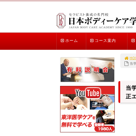
ホーム
コース案内
HO
当
当
正