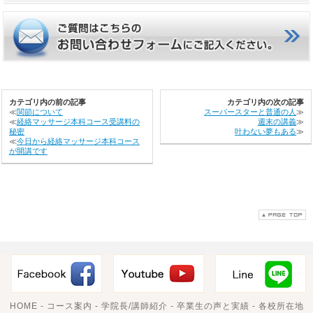
カテゴリ内の前の記事
カテゴリ内の次の記事
≪
関節について
スーパースターと普通の人
≫
≪
経絡マッサージ本科コース受講料の
週末の講義
≫
秘密
叶わない夢もある
≫
≪
今日から経絡マッサージ本科コース
が開講です
HOME
-
コース案内
-
学院長/講師紹介
-
卒業生の声と実績
-
各校所在地