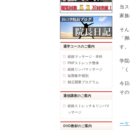
当ス
家族
そん
「脚
通学コースのご案内
す。
経絡マッサージ・本科
学院
PNFストレッチ整体
「く
経絡リンパマッサージ
短期集中個別
独立開業プログラム
今日
その
通信講座のご案内
経絡ストレッチ＆リンパマ
ッサージ
ーケ
DVD教材のご案内