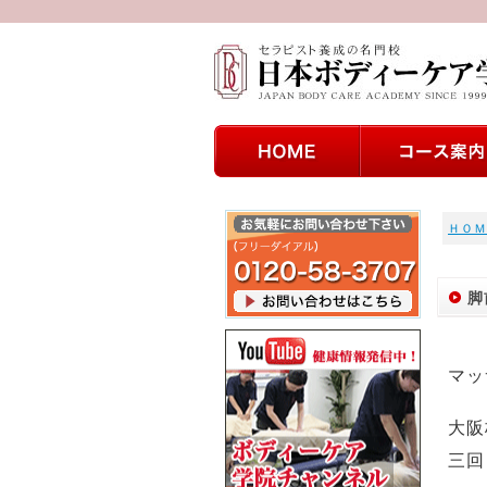
ＨＯＭ
脚
マッ
大阪
三回