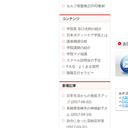
セルフ骨盤矯正DVD教材
コンテンツ
学院長 谷口光利の紹介
日本ボディーケア学院とは
講座開講日程
お
学院講師の紹介
学院マメ知識
スクール説明会の予定
F.A.Q よくある質問
陰陽五行セラピー
新着記事
カテゴ
日常生活からの免疫力アッ
≪
大阪
≪
DV
プ (2017-06-02)
≪
中国
長崎県長崎市の神徳妙子さ
ん (2017-04-10)
自分に合った花粉症対策
(2017-03-31)