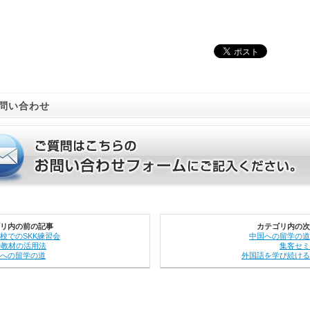
問い合わせ
リ内の前の記事
カテゴリ内の次
校でのSKK練習会
中国への留学の道
D教材の活用法
集客セミ
への留学の道
外国語を学び続ける