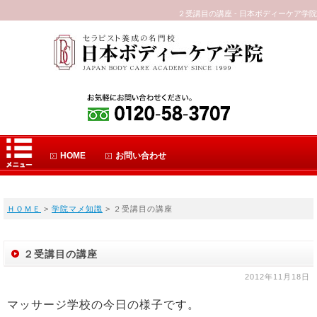
２受講目の講座 - 日本ボディーケア学院
HOME
お問い合わせ
ＨＯＭＥ
>
学院マメ知識
> ２受講目の講座
２受講目の講座
2012年11月18日
マッサージ学校の今日の様子です。