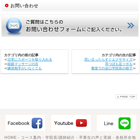
お問い合わせ
カテゴリ内の前の記事
カテゴリ内の次の記事
≪
日常にスポーツを取り入れる
思い立ったらすぐエクササイズ
≫
≪
経絡マッサージの次
耳つぼも足ツボも
≫
≪
練習相手がいなくても
教室での谷口学院長の様子
≫
HOME
-
コース案内
-
学院長/講師紹介
-
卒業生の声と実績
-
各校所在地