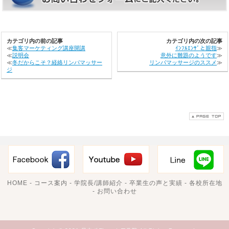
カテゴリ内の前の記事
カテゴリ内の次の記事
≪
集客マーケティング講座開講
ｲﾝﾌﾙｴﾝｻﾞと親指
≫
≪
説明会
意外に難題のようです
≫
≪
冬だからこそ？経絡リンパマッサー
リンパマッサージのススメ
≫
ジ
HOME
-
コース案内
-
学院長/講師紹介
-
卒業生の声と実績
-
各校所在地
-
お問い合わせ