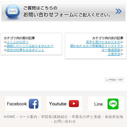
カテゴリ内の前の記事
カテゴリ内の次の記事
≪
ふくよかな日々
見学も受けたまわります
≫
≪
挑戦したいことはありませんか？
開かれたセルフ骨盤矯正インストラク
≪
自分の仕事をみるポイント
ター養成講座
≫
上達方法
≫
HOME
-
コース案内
-
学院長/講師紹介
-
卒業生の声と実績
-
各校所在地
-
お問い合わせ