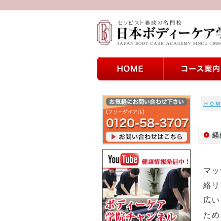
ＨＯＭ
経
マッ
絡リ
広い
ため