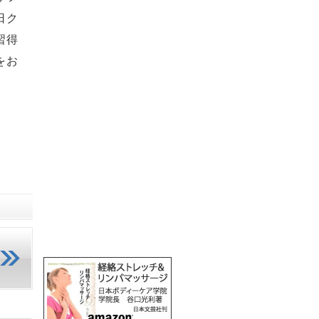
日ク
習得
をお