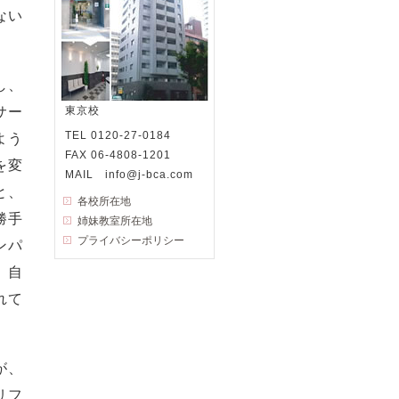
ない
し、
サー
東京校
TEL 0120-27-0184
よう
FAX 06-4808-1201
を変
MAIL info@j-bca.com
と、
各校所在地
勝手
姉妹教室所在地
プライバシーポリシー
ンパ
、自
れて
。
が、
リフ