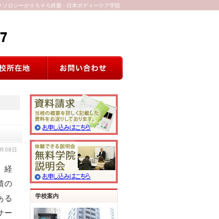
クソロジーがそろそろ終盤 - 日本ボディーケア学院
0月08日
、経
積の
学校案内
ある
サー