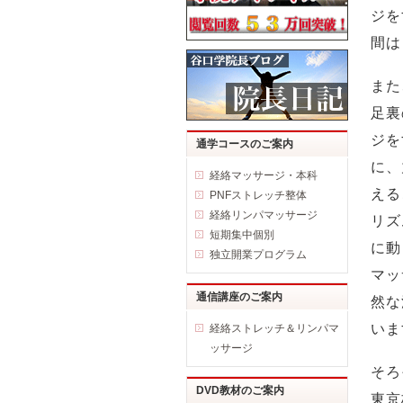
ジを
間は
また
足裏
ジを
通学コースのご案内
に、
経絡マッサージ・本科
える
PNFストレッチ整体
経絡リンパマッサージ
リズ
短期集中個別
に動
独立開業プログラム
マッ
通信講座のご案内
然な
いま
経絡ストレッチ＆リンパマ
ッサージ
そろ
DVD教材のご案内
東京