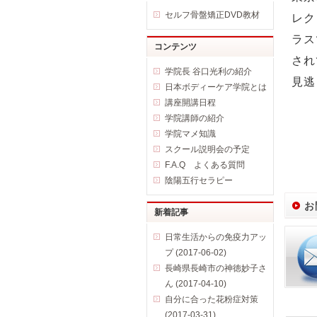
セルフ骨盤矯正DVD教材
レク
ラス
コンテンツ
され
学院長 谷口光利の紹介
見逃
日本ボディーケア学院とは
講座開講日程
学院講師の紹介
学院マメ知識
スクール説明会の予定
F.A.Q よくある質問
陰陽五行セラピー
お
新着記事
日常生活からの免疫力アッ
プ (2017-06-02)
長崎県長崎市の神徳妙子さ
ん (2017-04-10)
自分に合った花粉症対策
(2017-03-31)