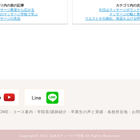
リ内の前の記事
カテゴリ内の次
サージ教室から広がる
今日はマッサージボランテ
のマッサージ学校で学ぶ
マッサージの幅と奥
サージの先生
ウエストを引締め、体温を上げる呼
OME
-
コース案内
-
学院長/講師紹介
-
卒業生の声と実績
-
各校所在地
-
お問
Copyright© 2021 日本ボディーケア学院 All Rights Reserved.