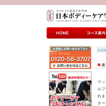
ＨＯＭ
楽
マッ
ルフ
れま
ター