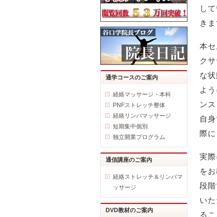
して
きま
本セ
クサ
な状
通学コースのご案内
よう
経絡マッサージ・本科
ンス
PNFストレッチ整体
経絡リンパマッサージ
自身
短期集中個別
際に
独立開業プログラム
実際
通信講座のご案内
をお
経絡ストレッチ＆リンパマ
段階
ッサージ
いた
DVD教材のご案内
るこ