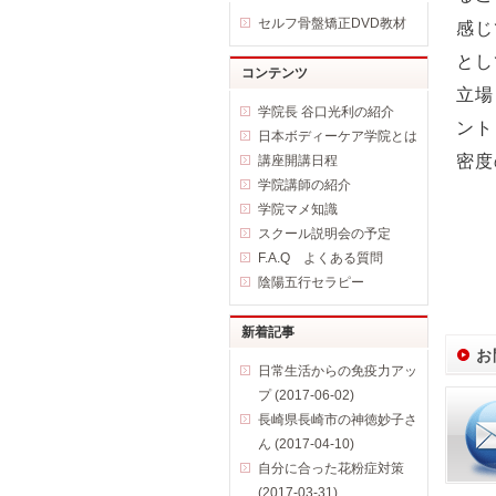
セルフ骨盤矯正DVD教材
感じ
とし
コンテンツ
立場
学院長 谷口光利の紹介
ント
日本ボディーケア学院とは
密度
講座開講日程
学院講師の紹介
学院マメ知識
スクール説明会の予定
F.A.Q よくある質問
陰陽五行セラピー
新着記事
お
日常生活からの免疫力アッ
プ (2017-06-02)
長崎県長崎市の神徳妙子さ
ん (2017-04-10)
自分に合った花粉症対策
(2017-03-31)