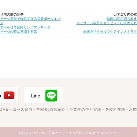
リ内の前の記事
カテゴリ内の次
サージ学校で修得できる骨盤ボールエク
動画の活用術も教え
ズ
マッサージ以外でセラピストに求められ
すべらせて経絡リンパマッサージ
サージの時に意識する気
未来を担うセルフケアインストラク
OME
-
コース案内
-
学院長/講師紹介
-
卒業生の声と実績
-
各校所在地
-
お問
Copyright© 2021 日本ボディーケア学院 All Rights Reserved.