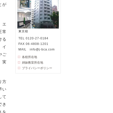
とが
。
、エ
正常
東京校
TEL 0120-27-0184
ける
FAX 06-4808-1201
、イ
MAIL info@j-bca.com
やご
各校所在地
、実
姉妹教室所在地
プライバシーポリシー
り方
早い
して
でき
さを