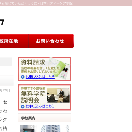
さも感じていただくように - 日本ボディーケア学院
1月29日
、セ
行わ
学校案内
ラク
合格