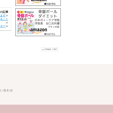
の記事
ます
≫
ること
≫
ター
≫
い合わせ