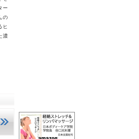
ター
んの
るヒ
た濃