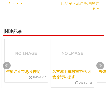
と・・・
しながら流注を理解す
る »
関連記事
生徒さんであり仲間
名古屋千種教室で説明
整体
会を行います
2013-04-10
2014-07-25