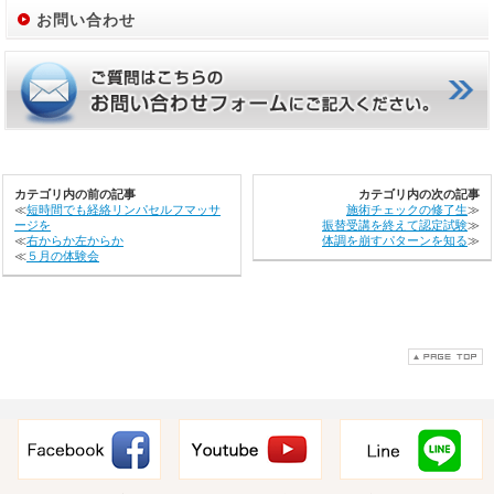
お問い合わせ
カテゴリ内の前の記事
カテゴリ内の次の記事
≪
短時間でも経絡リンパセルフマッサ
施術チェックの修了生
≫
ージを
振替受講を終えて認定試験
≫
≪
右からか左からか
体調を崩すパターンを知る
≫
≪
５月の体験会