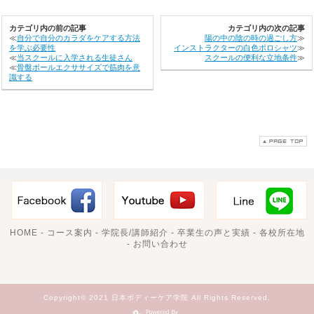
カテゴリ内の前の記事
カテゴリ内の次の記事
≪
自分で自分のカラダをケアする方法
陽の中の陰の時の過ごし方
≫
を学ぶ必要性
インストラクターの白色ポロシャツ
≫
≪
当スクールに入学される生徒さん
スクールの便利な立地条件
≫
≪
骨盤ボールエクササイズで筋肉を意
識する
HOME
-
コース案内
-
学院長/講師紹介
-
卒業生の声と実績
-
各校所在地
-
お問い合わせ
Copyright© 2021 日本ボディーケア学院 All Rights Reserved.