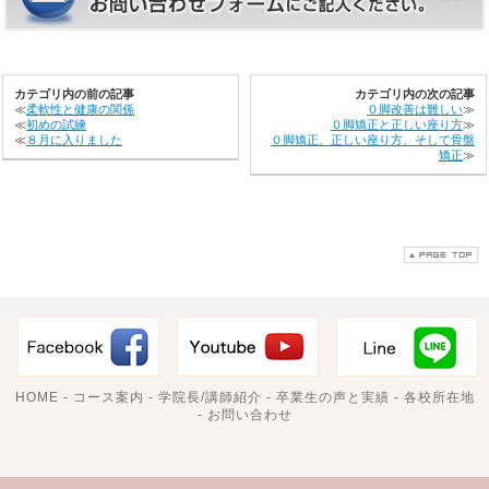
カテゴリ内の前の記事
カテゴリ内の次の記事
≪
柔軟性と健康の関係
０脚改善は難しい
≫
≪
初めの試練
０脚矯正と正しい座り方
≫
≪
８月に入りました
０脚矯正、正しい座り方、そして骨盤
矯正
≫
HOME
-
コース案内
-
学院長/講師紹介
-
卒業生の声と実績
-
各校所在地
-
お問い合わせ